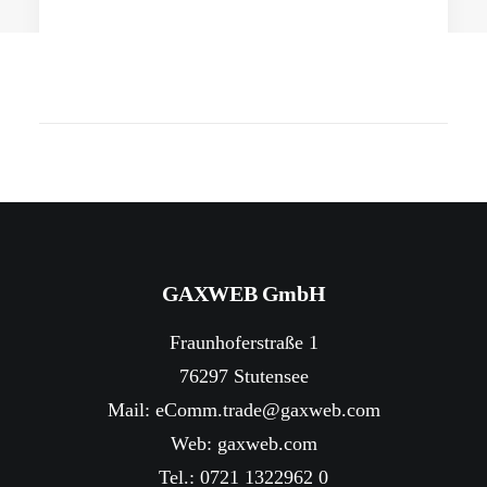
1. Juni 2026
Warum eine Zusammenarbeit zwischen
dem Bundesverband Onlinehandel,
ecomm.trade und dem HDE sinnvoll wäre
Der Onlinehandel in Deutschland entwickelt sich seit
Jahren dynamisch weiter.…
GAXWEB GmbH
Fraunhoferstraße 1
76297 Stutensee
Mail:
eComm.trade@gaxweb.com
Web:
gaxweb.com
Tel.: 0721 1322962 0