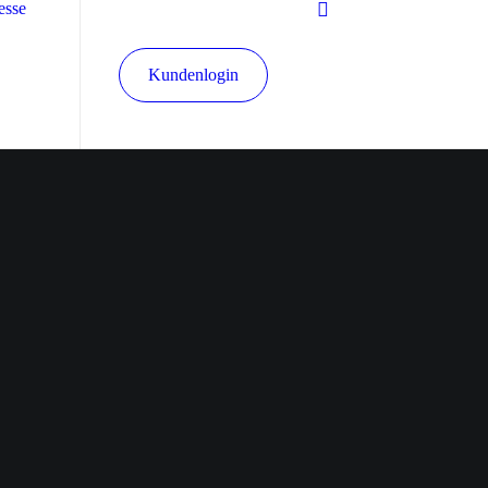
esse
Kundenlogin
it
er