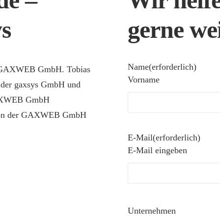
de –
Wir helf
s
gerne wei
Name
(erforderlich)
er GAXWEB GmbH. Tobias
Vorname
r der gaxsys GmbH und
 GAXWEB GmbH
 von der GAXWEB GmbH
E-Mail
(erforderlich)
E-Mail eingeben
Unternehmen