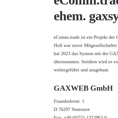
eComm.tra
ehem. gaxsy
eComm.trade ist ein Projekt d
Holl war zuvor Mitgesellschafte
hat 2023 das System mit der
übernommen. Seitdem wird es
weitergeführt und ausgebaut.
GAXWEB GmbH
Fraunhoferstr. 1
D 76297 Stutensee
Fon. +49 (0)721 1322962 0