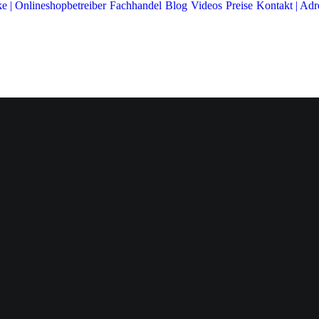
e | Onlineshopbetreiber
Fachhandel
Blog
Videos
Preise
Kontakt | Adr
Jede gute
usammenarbe
eginnt mit ein