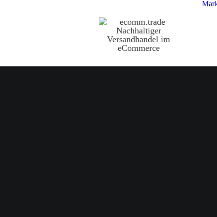
Mark
Z
b